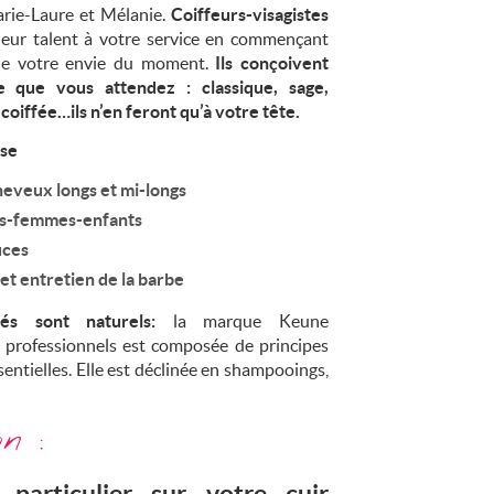
rie-Laure et Mélanie.
Coiffeurs-visagistes
 leur talent à votre service en commençant
 de votre envie du moment.
Ils conçoivent
 que vous attendez : classique, sage,
oiffée…ils n’en feront qu’à votre tête.
ose
heveux longs et mi-longs
s-femmes-enfants
uces
 et entretien de la barbe
isés sont naturels:
la marque Keune
 professionnels est composée de principes
ssentielles. Elle est déclinée en shampooings,
n :
 particulier sur votre cuir