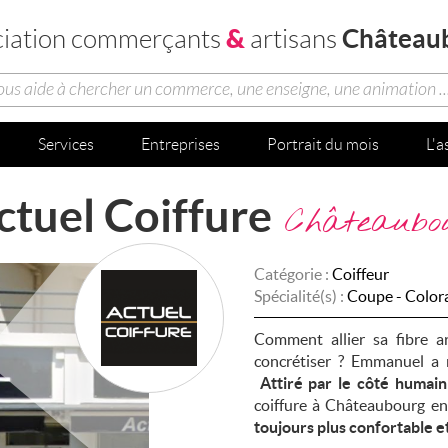
&
Château
ciation commerçants
artisans
vous aide à chercher un commerce, une enseigne, une animation ..
Services
Entreprises
Portrait du mois
L'a
ctuel Coiffure
Châteaubo
Catégorie :
Coiffeur
Spécialité(s) :
Coupe - Colora
Comment allier sa fibre a
concrétiser ? Emmanuel a r
Attiré par le côté humain 
coiffure à Châteaubourg en
toujours plus confortable e