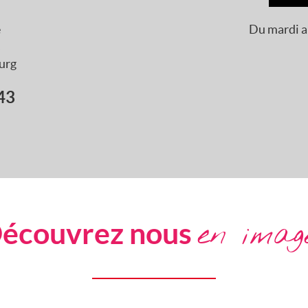
e
Du mardi a
s
urg
43
écouvrez nous
en imag