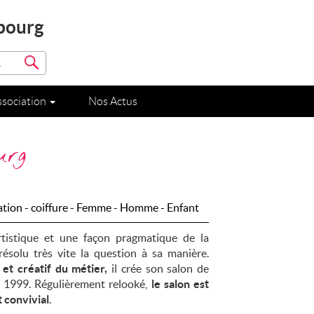
bourg
.
ssociation
Nos Actus
urg
tion - coiffure - Femme - Homme - Enfant
rtistique et une façon pragmatique de la
ésolu très vite la question à sa manière.
et créatif du métier,
il crée son salon de
 1999. Régulièrement relooké,
le salon est
t convivial
.