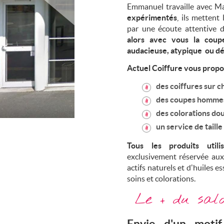
Emmanuel travaille avec Ma
expérimentés
, ils mettent
par une écoute attentive
alors avec vous la coupe
audacieuse, atypique ou déc
Actuel Coiffure vous prop
des coiffures sur c
des coupes homme
des colorations do
un service de taille
Tous les produits util
exclusivement réservée aux
actifs naturels et d'huiles e
soins et colorations.
Le + du salo
Envie d'un motif