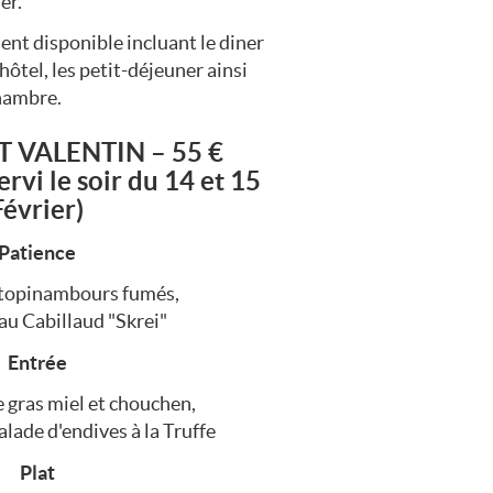
er.
nt disponible incluant le diner
’hôtel, les petit-déjeuner ainsi
chambre.
 VALENTIN – 55 €
rvi le soir du 14 et 15
Février)
Patience
 topinambours fumés,
 au Cabillaud "Skrei"
Entrée
 gras miel et chouchen,
alade d'endives à la Truffe
Plat