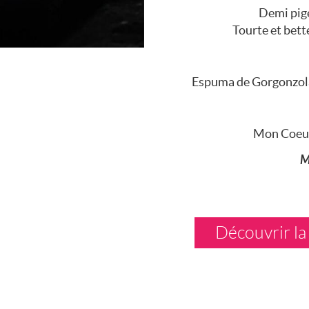
Demi pige
Tourte et bett
Espuma de Gorgonzola 
Mon Coeur
M
Découvrir la