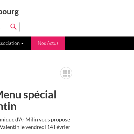
bourg
.
ssociation
Nos Actus
Menu spécial
ntin
amique d’Ar Milin vous propose
Valentin le vendredi 14 Février