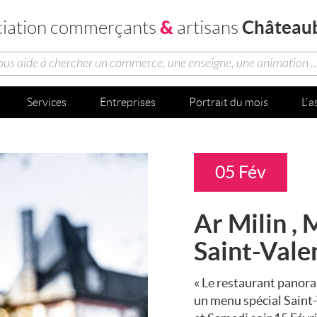
&
Château
ciation commerçants
artisans
vous aide à chercher un commerce, une enseigne, une animation ..
Services
Entreprises
Portrait du mois
L'a
05 Fév
Ar Milin , 
Saint-Vale
« Le restaurant panor
un menu spécial Saint-