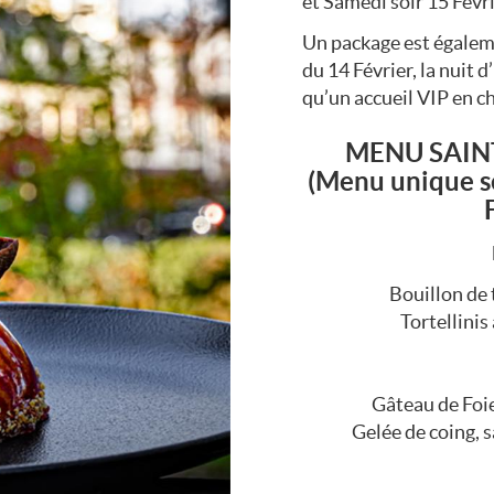
et Samedi soir 15 Févri
Un package est égaleme
du 14 Février, la nuit d
qu’un accueil VIP en 
MENU SAINT
(Menu unique se
Bouillon de
Tortellinis
Gâteau de Foie
Gelée de coing, s